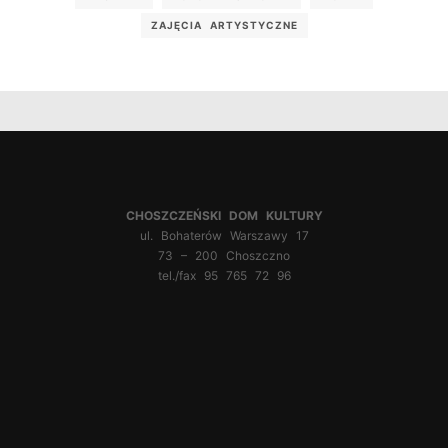
ZAJĘCIA ARTYSTYCZNE
CHOSZCZEŃSKI DOM KULTURY
ul. Bohaterów Warszawy 17
73 – 200 Choszczno
tel./fax 95 765 72 96