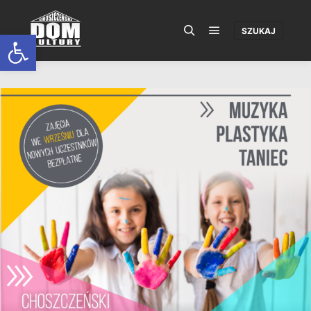
SZUKAJ
Open toolbar
Główne menu
Szukaj